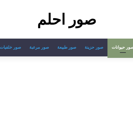
صور احلم
ور حيوانات
صور حزينة
صور طبيعة
صور مرعبة
صور خلفيات