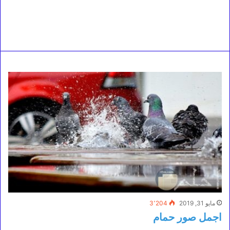
مايو 31, 2019
3٬204
اجمل صور حمام