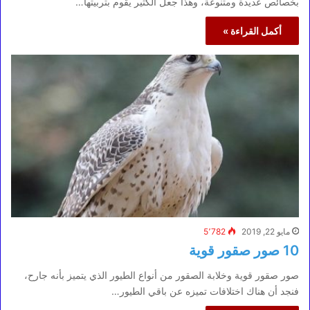
بخصائص عديدة ومتنوعة، وهذا جعل الكثير يقوم بتربيتها…
أكمل القراءة »
مايو 22, 2019
5٬782
10 صور صقور قوية
صور صقور قوية وخلابة الصقور من أنواع الطيور الذي يتميز بأنه جارح،
فنجد أن هناك اختلافات تميزه عن باقي الطيور…