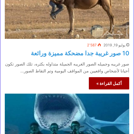
يوليو 19, 2019
2٬587
10 صور غريبة جدا مضحكة مميزة ورائعة
صور غريبه وجميله الصور الغريبه الجميلة متداوله بكثره، تلك الصور تكون
أحيانا لأشخاص واقعيين من المواقف اليومية وتم التقاط الصور…
أكمل القراءة »