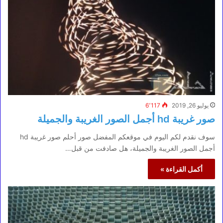
يوليو 26, 2019
6٬117
صور غريبة hd أجمل الصور الغريبة والجميلة
سوف نقدم لكم اليوم في موقعكم المفضل صور أحلم صور غريبة hd
أجمل الصور الغريبة والجميلة، هل صادفت من قبل…
أكمل القراءة »