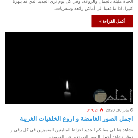
الحياة مليئة بالجمال والروعة، وفي كل يوم نرى الجديد الذي قد يبهرنا
كثيرا، اذا ما ذهبنا الى أماكن رائعة وسفريات…
أكمل القراءة »
يناير 30, 2020
31٬021
اجمل الصور الغامضة و اروع الخلفيات الغريبة
نشاهد هنا فى مقالكم الجديد اعزائنا المتابعين المتميزين فى كل رقى و
ذوق، نشاهد أجمل الصور التى تعبر عن الغموض،…