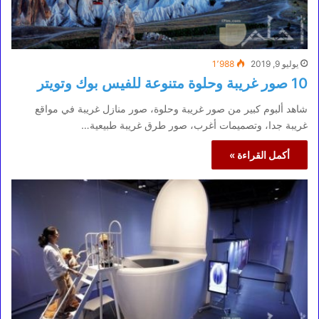
يوليو 9, 2019
1٬988
10 صور غريبة وحلوة متنوعة للفيس بوك وتويتر
شاهد ألبوم كبير من صور غريبة وحلوة، صور منازل غريبة في مواقع
غريبة جدا، وتصميمات أغرب، صور طرق غريبة طبيعية…
أكمل القراءة »