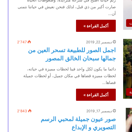
صارت أكبر من ذي قبل، لذلك فنحن نعيش في حياتنا نتمنى
أن…
ت
أكمل القراءة »
ديسمبر 22, 2019
2٬747
اجمل الصور للطبيعة تسحر العين من
جمالها سبحان الخالق المصور
دائما ما يكون لكل واحد فينا لحظات مميزة في حياته،
لحظات مميزة قضاها في مكان جميل، أو لحظات جميلة
قضاها…
ة
أكمل القراءة »
ديسمبر 17, 2019
2٬843
صور عيون جميلة لمحبي الرسم
التصويري و الإبداع