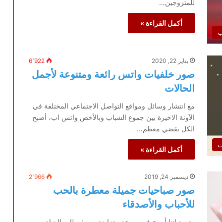
للمتزوجين…
أكمل القراءة »
ب
يناير 22, 2020
6٬922
صور خلفيات واتس رائعة ومتنوعة لأجمل
الحالات
مع انتشار وسائل ومواقع التواصل الاجتماعي المختلفة في
الآونة الاخيرة بين جموع الشباب وبالأخص واتس اب، أصبح
الكل يقضي معظم…
ت
أكمل القراءة »
ديسمبر 24, 2019
2٬966
صور صباحيات جميلة معطرة بالحب
للأحباب والأصدقاء
رتم حياتنا أصبح في سرعة متزايدة، وضغوطات الحياة