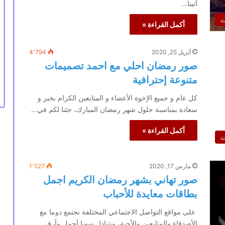
أتينا…
ت
أكمل القراءة »
أبريل 25, 2020
4٬794
صور رمضان احلي مع احمد تصميمات
متنوعة إحترافية
كل عام و جميع الإخوة الأعضاء و المتابعين الكرام بخير و
سعادة بمناسبة حلول شهر رمضان المبارك، جئنا لكم في…
أكمل القراءة »
ت
مارس 17, 2020
1٬527
صور تهاني بشهر رمضان الكريم اجمل
بطاقات معايدة للأحباب
على مواقع التواصل الاجتماعي المختلفة نجتمع دوما مع
الأصدقاء والمتابعين والأحبة، ونتبادل سويا أجمل وأرق