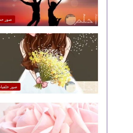
صور ح
صور خلفيا