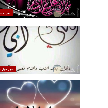
صور ديني
صور عبارا