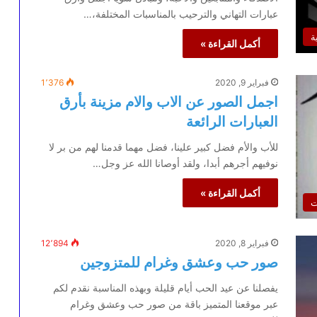
عبارات التهاني والترحيب بالمناسبات المختلفة،…
ة
أكمل القراءة »
فبراير 9, 2020
1٬376
اجمل الصور عن الاب والام مزينة بأرق
العبارات الرائعة
للأب والأم فضل كبير علينا، فضل مهما قدمنا لهم من بر لا
نوفيهم أجرهم أبدا، ولقد أوصانا الله عز وجل…
أكمل القراءة »
ت
فبراير 8, 2020
12٬894
صور حب وعشق وغرام للمتزوجين
يفصلنا عن عيد الحب أيام قليلة وبهذه المناسبة نقدم لكم
عبر موقعنا المتميز باقة من صور حب وعشق وغرام