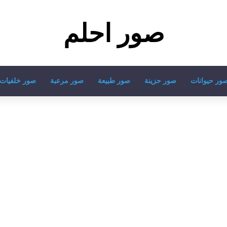
صور احلم
ور حيوانات
صور حزينة
صور طبيعة
صور مرعبة
صور خلفيات