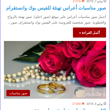
يوليو 7, 2019
2٬274
صور مناسبات أعراس تهنئة للفيس بوك وانستقرام
أجمل صور مناسبات أعراس على موقع (صور احلم)، صور تهنئة بالزواج
والخطوبة، صور شخصية للعروسة على الفيس بوك وانستقرام، صور…
أكمل القراءة »
صور مناسبات
يوليو 5, 2019
3٬094