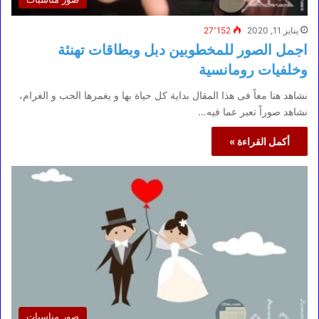
يناير 11, 2020
27٬152
اجمل الصور للمخطوبين دبل وبطاقات تهنئة
وخلفيات رومانسية
نشاهد هنا معاً فى هذا المقال بداية كل حياة بها و يغمرها الحب و الغرام،
نشاهد صوراً تعبر عما فيه…
أكمل القراءة »
صور مناسبات