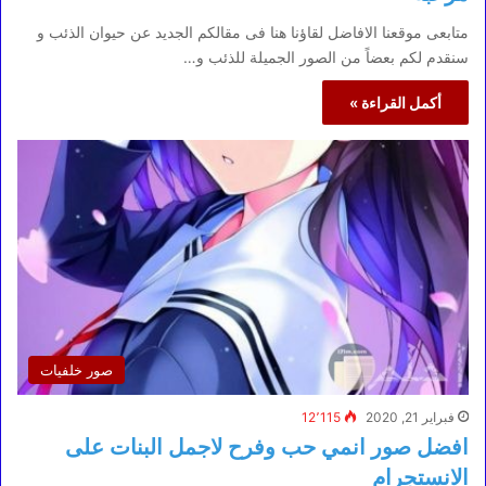
متابعى موقعنا الافاضل لقاؤنا هنا فى مقالكم الجديد عن حيوان الذئب و
سنقدم لكم بعضاً من الصور الجميلة للذئب و…
أكمل القراءة »
صور خلفيات
فبراير 21, 2020
12٬115
افضل صور انمي حب وفرح لاجمل البنات على
الانستجرام