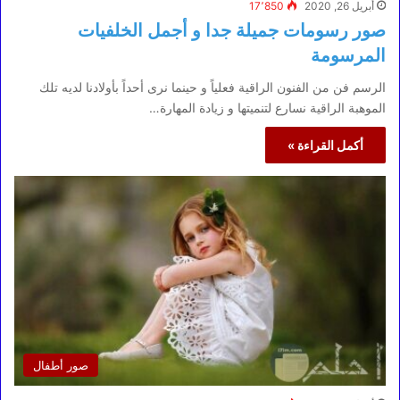
أبريل 26, 2020
17٬850
صور رسومات جميلة جدا و أجمل الخلفيات
المرسومة
الرسم فن من الفنون الراقية فعلياً و حينما نرى أحداً بأولادنا لديه تلك
الموهبة الراقية نسارع لتنميتها و زيادة المهارة…
أكمل القراءة »
صور أطفال