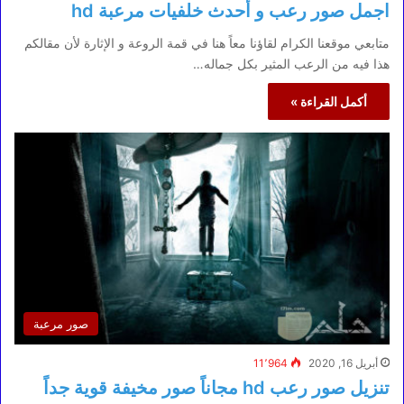
اجمل صور رعب و أحدث خلفيات مرعبة hd
متابعي موقعنا الكرام لقاؤنا معاً هنا في قمة الروعة و الإثارة لأن مقالكم
هذا فيه من الرعب المثير بكل جماله…
أكمل القراءة »
صور مرعبة
أبريل 16, 2020
11٬964
تنزيل صور رعب hd مجاناً صور مخيفة قوية جداً