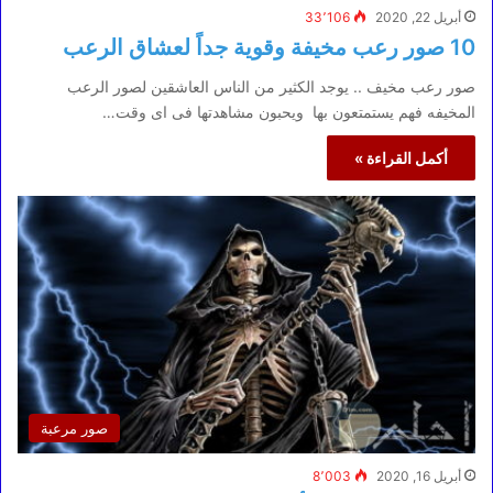
أبريل 22, 2020
33٬106
10 صور رعب مخيفة وقوية جداً لعشاق الرعب
صور رعب مخيف .. يوجد الكثير من الناس العاشقين لصور الرعب
المخيفه فهم يستمتعون بها ويحبون مشاهدتها فى اى وقت…
أكمل القراءة »
صور مرعبة
أبريل 16, 2020
8٬003