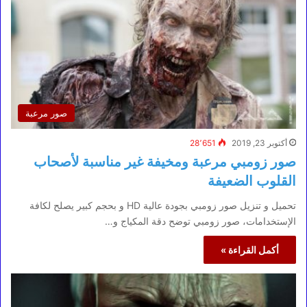
صور مرعبة
أكتوبر 23, 2019
28٬651
صور زومبي مرعبة ومخيفة غير مناسبة لأصحاب
القلوب الضعيفة
تحميل و تنزيل صور زومبي بجودة عالية HD و بحجم كبير يصلح لكافة
الإستخدامات، صور زومبي توضح دقة المكياج و…
أكمل القراءة »