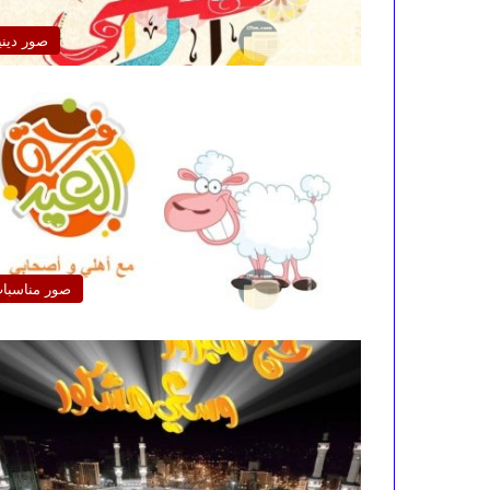
صور ديني
صور مناسبا