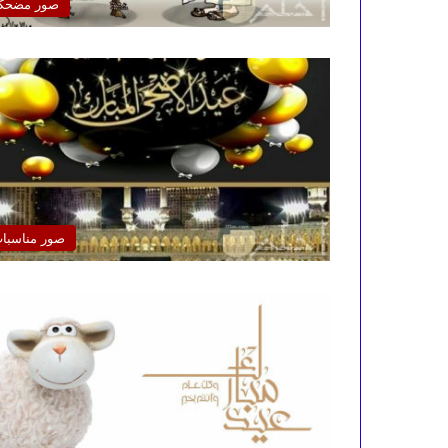
صور مضحك
صور مناسبا