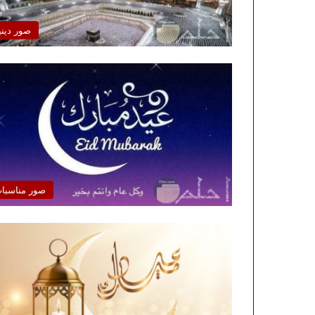
صور ديني
صور مناسبا