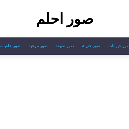
صور احلم
ور حيوانات
صور حزينة
صور طبيعة
صور مرعبة
صور خلفيات