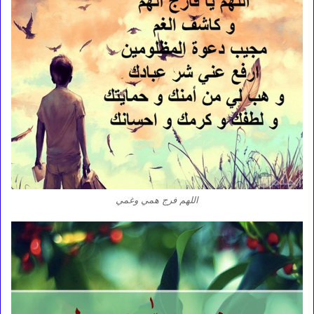
اللهم فرج همي وغمي