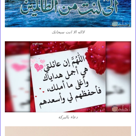
لااله الا انت سبحانك
دعاء بالبركة