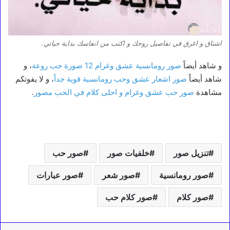
اشتاق و اغرق في تفاصيل روحك و اكتب من انفاسك بداية حياتي.
و شاهد أيضاً
صور رومانسية عشق وغرام 12 صورة حب روعة
، و
شاهد أيضاً
صور اشعار عشق وحب رومانسية قوية جداً
، و لا يفوتكم
مشاهدة
صور حب عشق وغرام و احلى كلام في الحب مصور
.
تنزيل صور
خلفيات صور
صور حب
صور رومانسية
صور شعر
صور عبارات
صور كلام
صور كلام حب