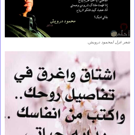
شعر غزل لمحمود درويش.