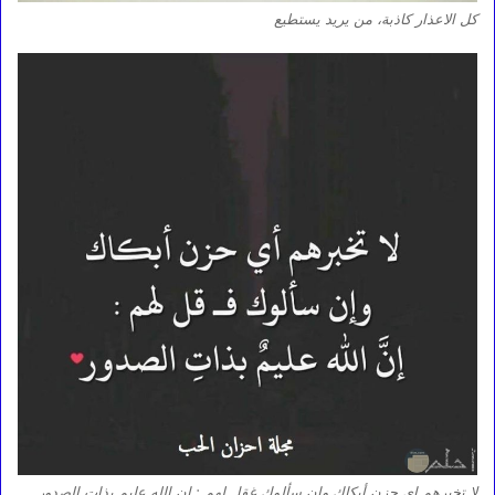
كل الاعذار كاذبة، من يريد يستطيع
لا تخبرهم اي حزن أبكاك وان سألوك غقل لهم : إن الله عليم بذات الصدور