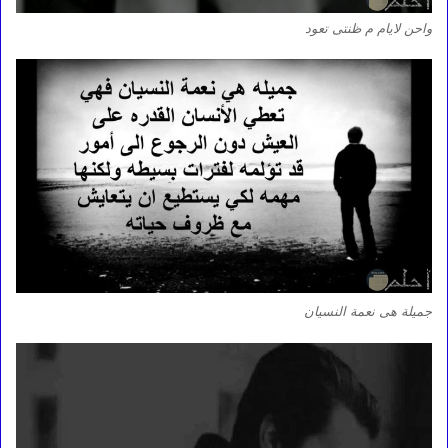
واحن لايام م ظنتى تعود
جميلة هى نعمة النسيان