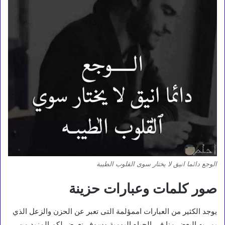
الوجع دائما انيق لا يختار سوى القلوب الطيبة
صور كلمات وعبارات حزينة
يوجد الكثير من العبارات اممؤلمة التى تعبر عن الحزن والزعل الذي
يمر به البعض منا فى الحياه اليومية وسوف نعرض لكم المزيد من