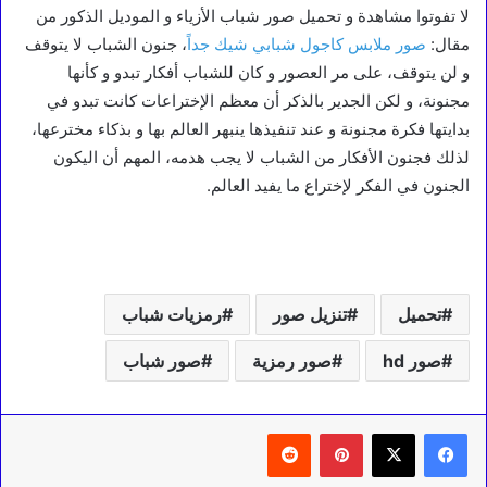
لا تفوتوا مشاهدة و تحميل صور شباب الأزياء و الموديل الذكور من
مقال:
صور ملابس كاجول شبابي شيك جداً
، جنون الشباب لا يتوقف
و لن يتوقف، على مر العصور و كان للشباب أفكار تبدو و كأنها
مجنونة، و لكن الجدير بالذكر أن معظم الإختراعات كانت تبدو في
بدايتها فكرة مجنونة و عند تنفيذها ينبهر العالم بها و بذكاء مخترعها،
لذلك فجنون الأفكار من الشباب لا يجب هدمه، المهم أن اليكون
الجنون في الفكر لإختراع ما يفيد العالم.
تحميل
تنزيل صور
رمزيات شباب
صور hd
صور رمزية
صور شباب
بينتيريست
‏Reddit