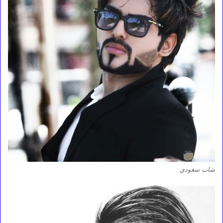
شاب سغودي