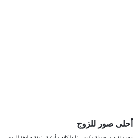
أحلى صور للزوج
مجموعة صور جميلة مكتوب عليها كلام و أدعية رقيقة صادقة للزوج،