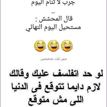
صور نكت محششين