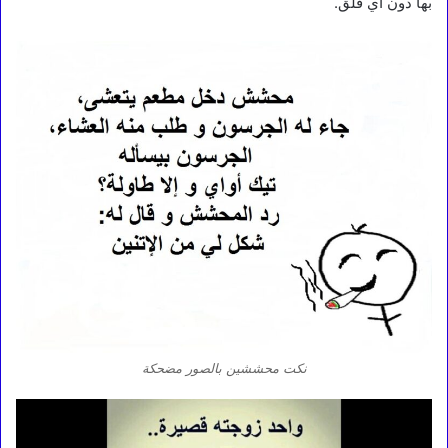
بها دون أي قلق.
نكت محششين بالصور مضحكة