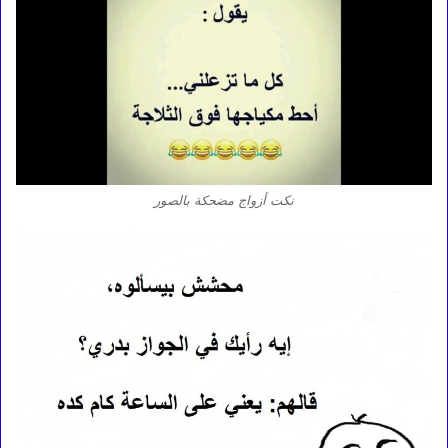
نكت أزواج مضحكة بالصور