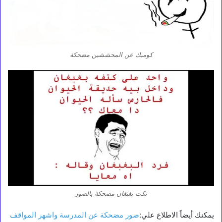
كوميك عن المحششين مضحكة
نكت بغبغان مضحكة بالصور
يمكنك أيضاً الاطلاع علي:
صور مضحكة عن المدرسة واشهر المواقف