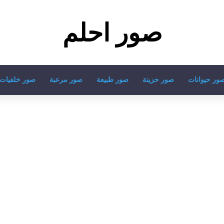
صور احلم
ور حيوانات
صور حزينة
صور طبيعة
صور مرعبة
صور خلفيات