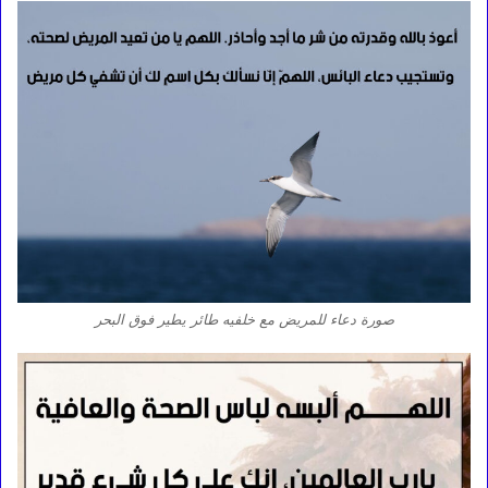
صورة دعاء للمريض مع خلفيه طائر يطير فوق البحر