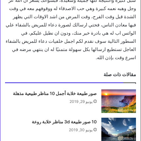
سبل كثيرة والنتيجة كلها جميلة وسعيدة، فبسؤالك يشعر ان الله عز
وجل وهبه نعمه كبيرة وهي حب الاصدقاء له ووقوفهم معه في وقت
الشدة قبل وقت الفرح، وقت المرض من اشد الاوقات التي يظهر
فيها معادن الناس، فحتي ارسالك لصورة دعاء للمريض بالشفاء علي
الواتس اب له هي بادرة خير منك، ودون ان نطيل عليكم، في
السطور التالية سوف نقدم لكم اجمل خلفيات دعاء للمريض بالشفاء
العاجل تستطيع ارسالها بكل سهولة متمنيًا له ان ينتهي مرضه في
اسرع وقت بإذن الله.
مقالات ذات صلة
صور طبيعة خلابة أجمل 10 مناظر طبيعية مذهلة
يونيو 29, 2019
10 صور طبيعة 3d مناظر خلابة روعة
يونيو 30, 2019