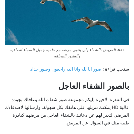
دعاء للمريض بالشفاء وان ينتهي مرضه مع خلفيه جميل للسماء الصافيه
والطيور المحلقه
ستحب قراءة :
صور انا لله وانا اليه راجعون وصور حداد
بالصور الشفاء العاجل
في الفقرة الاخيرة إليكم مجموعة صور شفاك الله وعافاك بجودة
عالية HD يمكنك تنزيلها علي هاتفك بكل سهولة، وارسالها لاصدقاءك
المرضي لتعبر لهم عن دعائك بالشفاء العاجل من مرضهم كبادرة
طيبة منك في السؤال عن المريض.