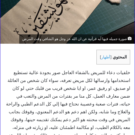
صورة جميله فيها آيه قرآنية عن ان الله عز وجل هو الشافي وقت المرض
المحتوي
[
أظهار
]
خلفيات دعاء للمريض بالشفاء العاجل صور بجودة عالية تستطيع
استخدامها وارسالها لكل مريض تعرفه، سواء كان شخص من العائلة
او صديق، او رفيق عمر، او ايا شخص قريب من قلبك حتي لو كان
ضمن معارف العمل، كل منا مر بفترات من المرض والتعب في
حياته، فترات صعبة وعصيبة نحتاج فيها إلي كل الدعم الطبي والراحة
والعلاج وما شابه، ولكن اهم دعم هو الدعم المعنوي، وقوفك بجانب
المريض في وقت محنته هو اكبر دعم يمكنك تقديمه حينها، وقوفك
معه بالكلام الطيب، او مكالمة اطمئنان عليه، او زيارته في منزله،