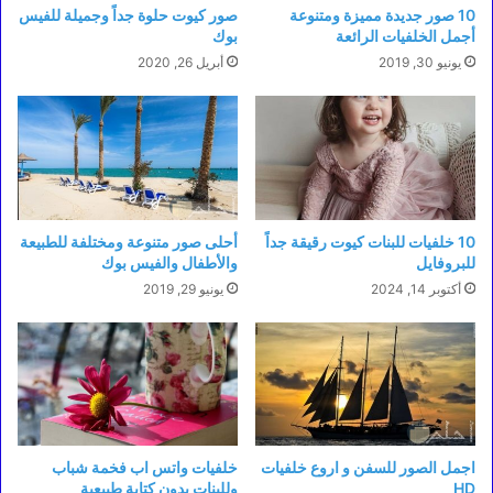
10 صور جديدة مميزة ومتنوعة
صور كيوت حلوة جداً وجميلة للفيس
أجمل الخلفيات الرائعة
بوك
يونيو 30, 2019
أبريل 26, 2020
10 خلفيات للبنات كيوت رقيقة جداً
أحلى صور متنوعة ومختلفة للطبيعة
للبروفايل
والأطفال والفيس بوك
أكتوبر 14, 2024
يونيو 29, 2019
اجمل الصور للسفن و اروع خلفيات
خلفيات واتس اب فخمة شباب
HD
وللبنات بدون كتابة طبيعية