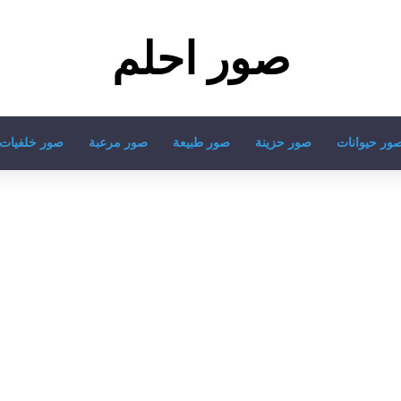
صور احلم
ور حيوانات
صور حزينة
صور طبيعة
صور مرعبة
صور خلفيات