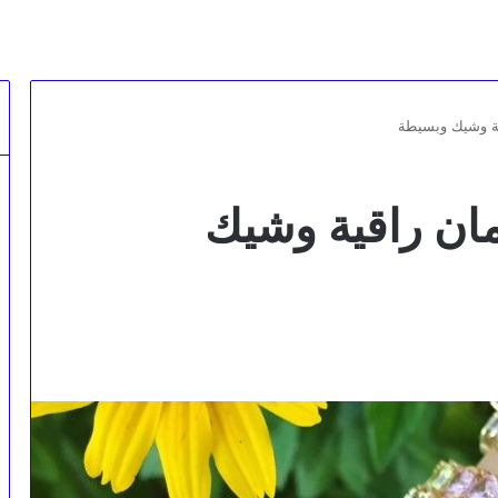
ة وشيك وبسيطة
ن راقية وشيك