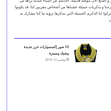
و أصبح الآن موضة قديمة، أحدثكم عن أشياء عندما نراها من
فرحنا و بذكريات جميلة عشناها من أشخاص مقربين لنا، قد يكونوا
تركوا لنا الذكرى الجميلة التي نتذكرها برؤية ما كنا نتشارك به
.
10 صور إكسسوارات خرز جديدة
وشيك ومميزة
نوفمبر 12, 2019