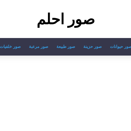
صور احلم
ور حيوانات
صور حزينة
صور طبيعة
صور مرعبة
صور خلفيات