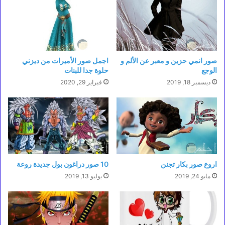
صور انمي حزين و معبر عن الألم و
اجمل صور الأميرات من ديزني
الوجع
حلوة جدا للبنات
ديسمبر 18, 2019
فبراير 29, 2020
اروع صور بكار تجنن
10 صور دراغون بول جديدة روعة
مايو 24, 2019
يوليو 13, 2019