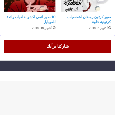
صور كرتون رمضان لشخصيات
10 صور انمي اكشن خلفيات رائعة
كرتونية حلوة
للموبايل
أكتوبر 6, 2019
أكتوبر 19, 2019
شاركنا برأيك