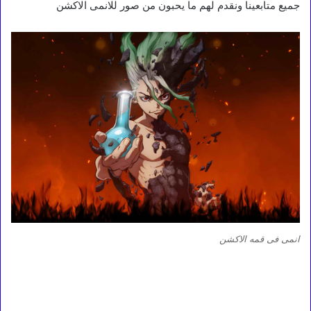
جميع متابعينا ونقدم لهم ما يحبون من صور للانمى الاكشن
انمى فى قمه الاكشن