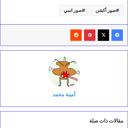
صور أكشن
صور انمي
بينتيريست
‏Reddit
أمينة محمد
مقالات ذات صلة