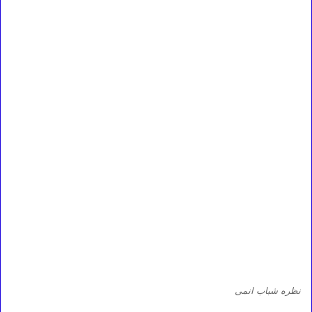
نظره شباب انمى