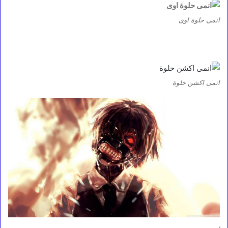
انمى حلوة اوى
انمى اكشن حلوة