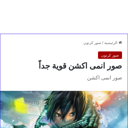
الرئيسية
/
صور كرتون
صور كرتون
صور انمى اكشن قوية جداً
صور انمى اكشن