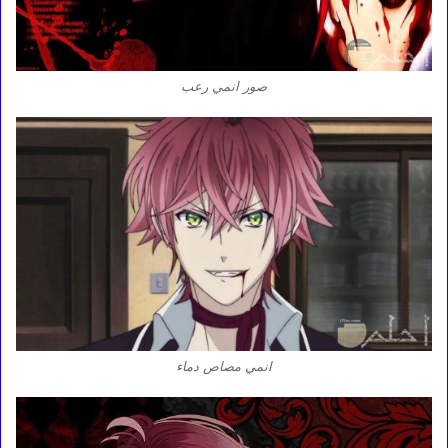
صور انمي رعب
انمي مصاص دماء