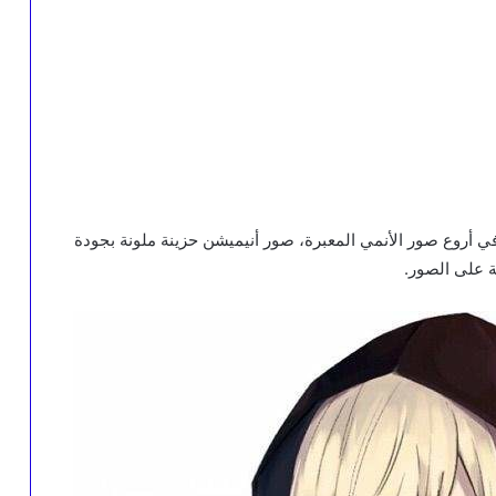
في أروع صور الأنمي المعبرة، صور أنيميشن حزينة ملونة بجودة