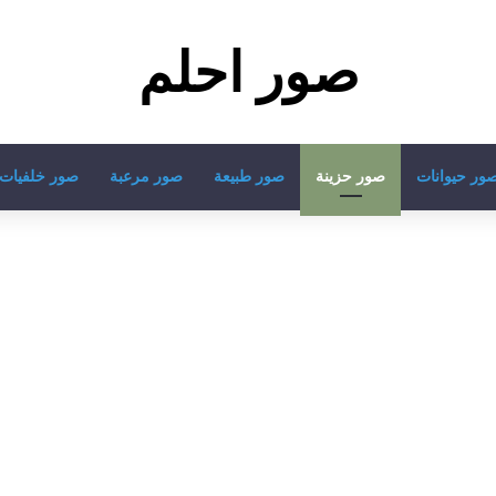
صور احلم
ور حيوانات
صور حزينة
صور طبيعة
صور مرعبة
صور خلفيات