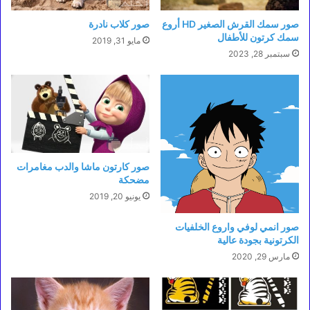
صور سمك القرش الصغير HD أروع
صور كلاب نادرة
سمك كرتون للأطفال
مايو 31, 2019
سبتمبر 28, 2023
صور كارتون ماشا والدب مغامرات
مضحكة
يونيو 20, 2019
صور انمي لوفي واروع الخلفيات
الكرتونية بجودة عالية
مارس 29, 2020