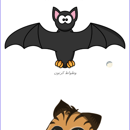
وطواط كرتون