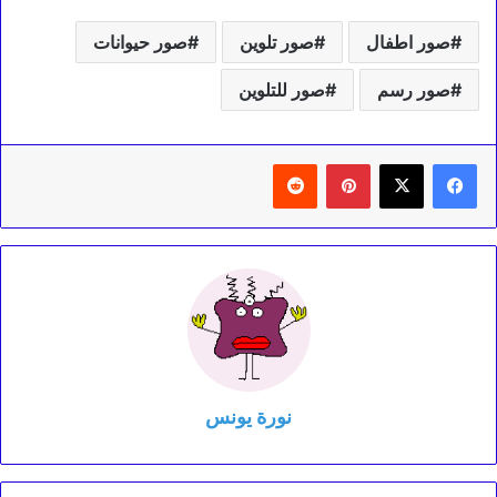
صور اطفال
صور تلوين
صور حيوانات
صور رسم
صور للتلوين
بينتيريست
‏Reddit
نورة يونس