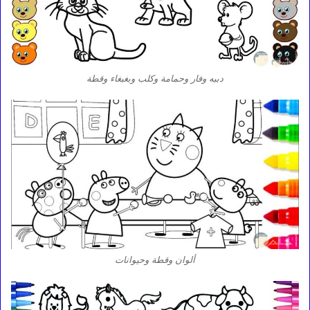
دببه وفار وحمامة وكلب وبغبغاء وقطة
ألوان وقطة وحيوانات