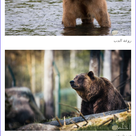
روعة الدب
دب شرس