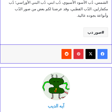
الشمس، دُب الأسود الأسيوي، دُب ابني، دُب البني الأوراسي؛ دُب
مكفارلين، الدُب القطبي، وقد عرضنا لكم بعض من صور الدُب
وأنواعة بجوده عالية.
صور دب
بينتيريست
‏Reddit
آيه الديب