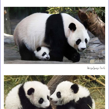
باندا ومولودها