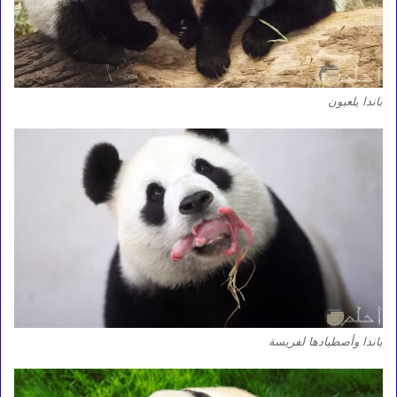
باندا يلعبون
باندا وأصطيادها لفريسة