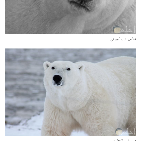
احلى دب ابيض
دب في الجليد