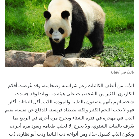
باندا في الغابة
الدُب من ألطف الكائنات رغم شراسته وضخامتة، وقد عُرضت أفلام
الكارتون الكثير من الشخصيات على هيئة دب وباندا وقد جسدت
شخصياتهم بأنهم يتصفون بالطيبة والمودة، الدُب يأكل النباتات أكثر
فهو لا يحب اللحم الكثير ولكنه يصطاد فريسته للدفاع عن نفسه، يقيم
الدب في مهجره في فترة الشتاء ويخرج مرة أخرى في الربيع بما
يعُرف بالبيات الشتوي، ولا يخرج إلا لجلب طعامه ويعود مره أخرى،
ويكون الدُب كسول جدًا، ومن أنواعه دب الباندا ودب أبو نظارة، دُب