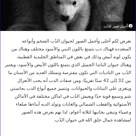
أجمل صور للدُب
نعرض لكم أحلى وأجمل الصور لحيوان الدُب الضخم وأنواعه
المتعدده فهناك دب يتمتع باللون البني والأسود مختلف وهناك من
يكون لونه أبيض وذلك في بعض في المناطق الجليدية القطبية،
وهناك حيوان الباندا الجميل الذي يتمتع باللون الأبيض والأسود، ويعتبر
الدُب من الثاديات التي تكون مفترسة وتمتلك العديد من الأسنان ما
بين 32 إلى 42 سنًا تقريبًا، ومن صفات الدب أنه يحب الأنعزال
ويتغزى على النباتات والحيوانات، وتتميز جميع أنواع الدب بحاستي
شم وسمع قوية جدًا ويعيش الدُب في اماكن مختلفة في الأماكن
الأستوائية والقطب الشمالي والغابات وتولد الدبه أبناءها صلعاء
وعمياء وتبقي بجانبها لثلاثة أعوام، لذا نهم بعرض هذه الصور
لمشاهدة جمال خلق الله في حيوان الدُب.