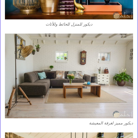
ديكور للمنزل للحائط وللأثاث
ديكور مميز لغرفة المعيشة