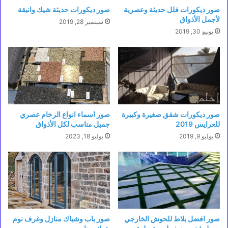
صور ديكورات فلل حديثة وعصرية
صور ديكورات حديثة شيك وانيقة
لأجمل الأذواق
سبتمبر 28, 2019
يونيو 30, 2019
صور ديكورات شقق صغيرة وكبيرة
صور اسماء انواع الرخام عصري
للعرايس 2019
جميل مناسب لكل الأذواق
يوليو 9, 2019
يوليو 18, 2023
صور افضل بلاط للحوش الخارجي
صور باب وشباك منازل وغرف نوم