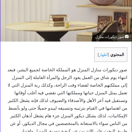
صور ديكورات منازل
المحتوي
[
أظهار
]
صور ديكورات منازل المنزل هو المملكة الخاصة لجميع البشر، فبعد
انتهاء يوم شاق من العمل يعود الرجل والمرأة العاملة إلى المنزل
إلى مملكتهم الخاصة لقضاء وقت الراحة، وكذلك ربة المنزل التي لا
تعمل يمثل المنزل حياتها ومملكتها التي تقضي فيه أغلب أوقاتها
وتستقبل فيه أعز الأهل والأصدقاء والضيوف لذلك فإنه يشغل الكثير
من اهتمامها في القيام بترتيبه وتنسيقه ليبدو جميلًا حتى ولو بأبسط
الإمكانيات، لذلك يشكل ديكور المنزل جزء هام يشغل أذهان الكثير
من الناس سواء بالاستعانة بالمتخصصين في مجال الديكور، أو عن
طريق البحث على الإنترنت عن كيفية تنسيق المنزل واختيار