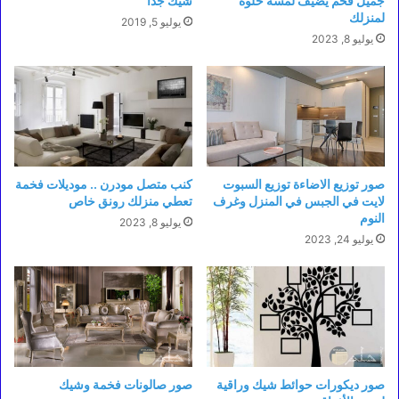
جميل فخم يضيف لمسة حلوة
شيك جدا
لمنزلك
يوليو 5, 2019
يوليو 8, 2023
صور توزيع الاضاءة توزيع السبوت
كنب متصل مودرن .. موديلات فخمة
لايت في الجبس في المنزل وغرف
تعطي منزلك رونق خاص
النوم
يوليو 8, 2023
يوليو 24, 2023
صور ديكورات حوائط شيك وراقية
صور صالونات فخمة وشيك