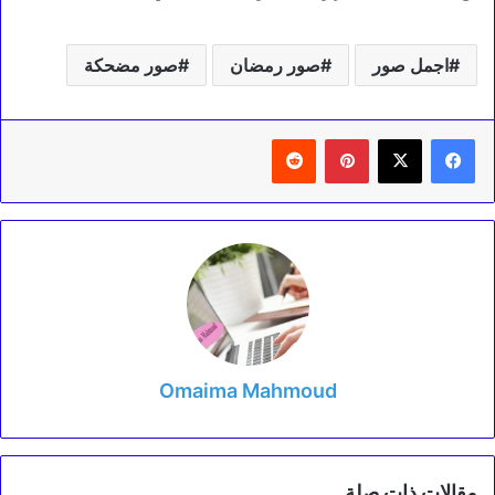
اجمل صور
صور رمضان
صور مضحكة
بينتيريست
‏Reddit
Omaima Mahmoud
مقالات ذات صلة