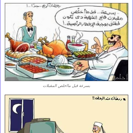
بسرعة قبل مااخلص المقبلات