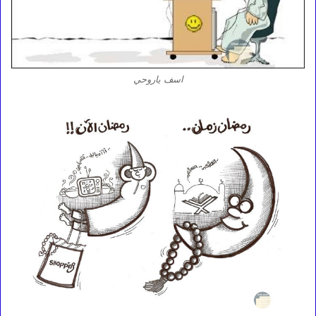
اسف ياروحي