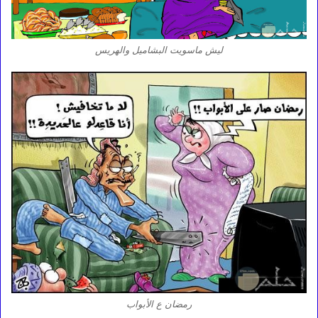
ليش ماسويت البشاميل والهريس
رمضان ع الأبواب