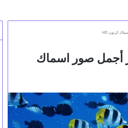
اك كرتون HD
 أجمل صور اسماك