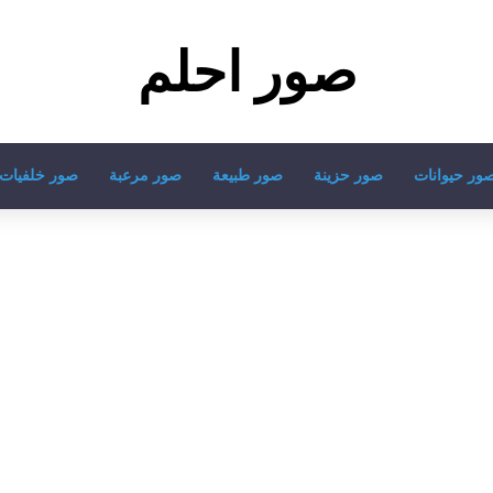
صور احلم
ور حيوانات
صور حزينة
صور طبيعة
صور مرعبة
صور خلفيات