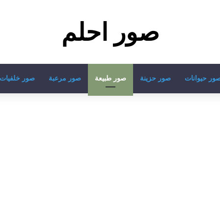
صور احلم
ور حيوانات
صور حزينة
صور طبيعة
صور مرعبة
صور خلفيات