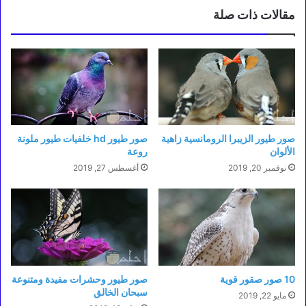
مقالات ذات صلة
صور طيور الزيبرا الرومانسية زاهية
صور طيور hd خلفيات طيور ملونة
الألوان
روعة
نوفمبر 20, 2019
أغسطس 27, 2019
10 صور صقور قوية
صور طيور وحشرات مفيدة ومتنوعة
سبحان الخالق
مايو 22, 2019