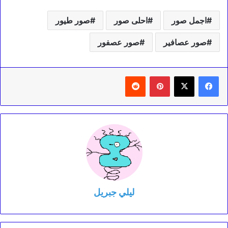
اجمل صور
احلى صور
صور طيور
صور عصافير
صور عصفور
بينتيريست
‏Reddit
ليلي جبريل