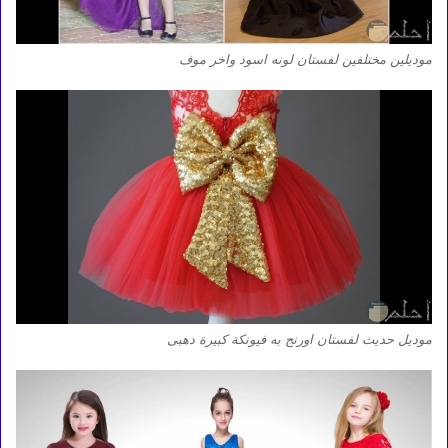
موديلين مختلفين لفستان لونه اسود واخر موف
موديل حديث لفستان اورنج به فيونكة كبيرة دهبى