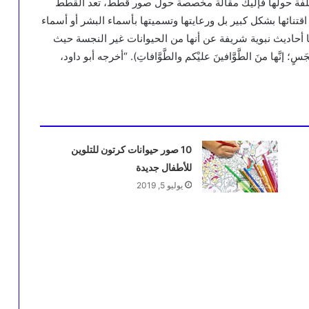
ختلفة حولها فإليك مقالة مخصصة حول صور قطط، تعد القطط
تنائها بشكل كبير بل ورعايتها وتسميتها بأسماء البشر أو أسماء
 أحاديث نبوية شريفة عن أنها من الحيوانات غير النجسة حيث
نَّها منَ الطَّوَّافينَ عليْكم والطَّوَّافاتِ). “أخرجه أبو داود،
10 صور حيوانات كرتون للتلوين
للأطفال جديدة
يوليو 5, 2019