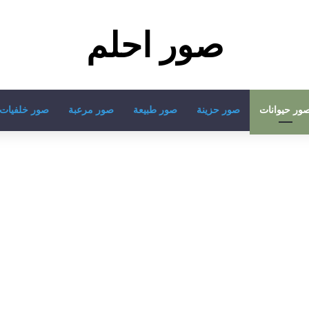
صور احلم
ور حيوانات
صور حزينة
صور طبيعة
صور مرعبة
صور خلفيات