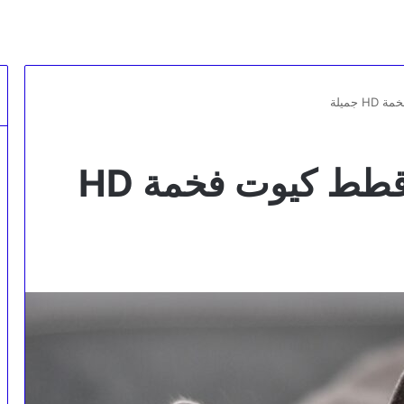
جميلة
صور قطط خلفيات قطط كيوت فخمة HD