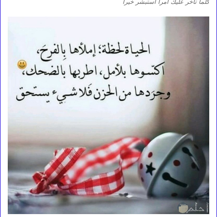
كلما تأخر عليك أمرآ استبشر خيرآ