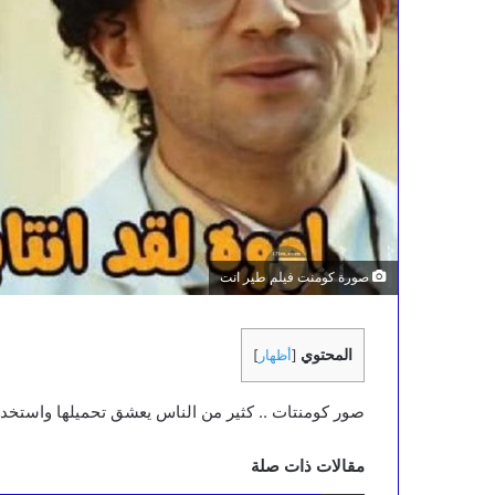
صورة كومنت فيلم طير انت
المحتوي
[
أظهار
]
صور كومنتات .. كثير من الناس يعشق تحميلها واستخدا
مقالات ذات صلة