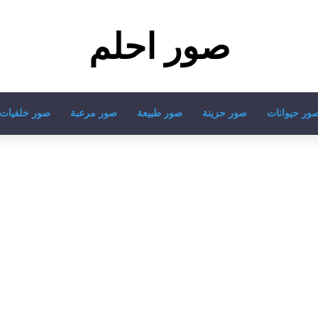
صور احلم
ور حيوانات
صور حزينة
صور طبيعة
صور مرعبة
صور خلفيات