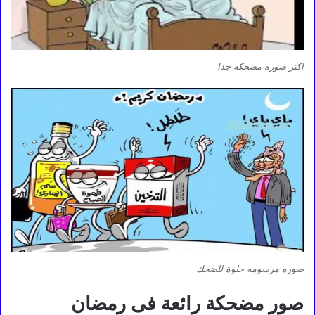
اكتر صوره مضحكه جدا
صوره مرسومه حلوة للضحك
صور مضحكة رائعة فى رمضان