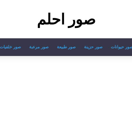
صور احلم
ور حيوانات
صور حزينة
صور طبيعة
صور مرعبة
صور خلفيات