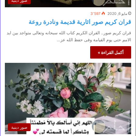
صور دينية
مايو 6, 2020
3٬597
قران كريم صور اثارية قديمة ونادرة روعة
قران كريم صور.. القران الكريم كتاب الله سبحانه وتعالى متواجد بين ايد
الامم حتى يوم القيامة وفى حفظ الله عز…
أكمل القراءة »
صور دينية