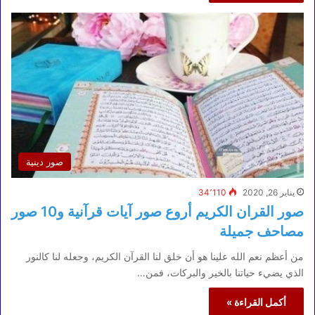
صور دينية
يناير 26, 2020
34٬110
صور القران الكريم أروع صور آيات قرآنية و10 صور
مصاحف جميلة
من أعظم نعم الله علينا هو أن خلق لنا القرآن الكريم، وجعله لنا كالنور
الذي يضيء حياتنا بالخير والبركات، فمن…
أكمل القراءة »